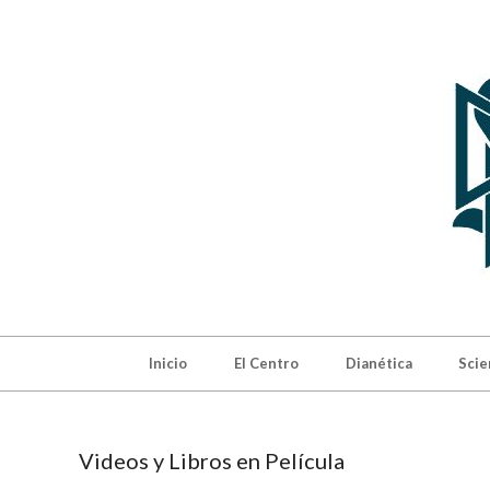
Skip
to
content
MI
DE
Secondary
Inicio
El Centro
Dianética
Scie
Navigation
SC
Menu
DE
Videos y Libros en Película
MA