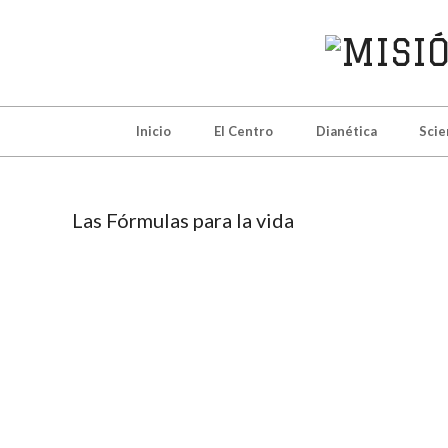
MISIÓ
DE
Inicio
El Centro
Dianética
Scie
SCIEN
DE
Las Fórmulas para la vida
MADRI