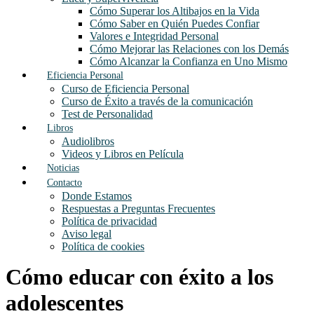
Cómo Superar los Altibajos en la Vida
Cómo Saber en Quién Puedes Confiar
Valores e Integridad Personal
Cómo Mejorar las Relaciones con los Demás
Cómo Alcanzar la Confianza en Uno Mismo
Eficiencia Personal
Curso de Eficiencia Personal
Curso de Éxito a través de la comunicación
Test de Personalidad
Libros
Audiolibros
Videos y Libros en Película
Noticias
Contacto
Donde Estamos
Respuestas a Preguntas Frecuentes
Política de privacidad
Aviso legal
Política de cookies
Cómo educar con éxito a los
adolescentes