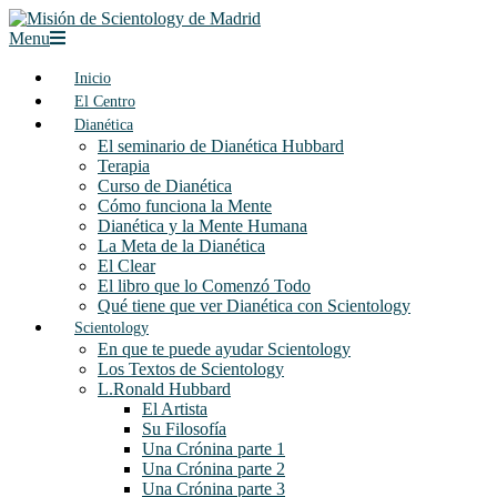
Skip
to
Misión
Secondary
Menu
content
de
Navigation
Scientology
Menu
Inicio
de
El Centro
Madrid
Dianética
El seminario de Dianética Hubbard
Terapia
Curso de Dianética
Cómo funciona la Mente
Dianética y la Mente Humana
La Meta de la Dianética
El Clear
El libro que lo Comenzó Todo
Qué tiene que ver Dianética con Scientology
Scientology
En que te puede ayudar Scientology
Los Textos de Scientology
L.Ronald Hubbard
El Artista
Su Filosofía
Una Crónina parte 1
Una Crónina parte 2
Una Crónina parte 3