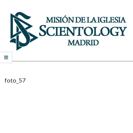
Skip
to
content
MISIÓN
Secondary
DE
Navigation
Menu
SCIENTOLOGY
foto_57
DE
MADRID
2019-
01-
22