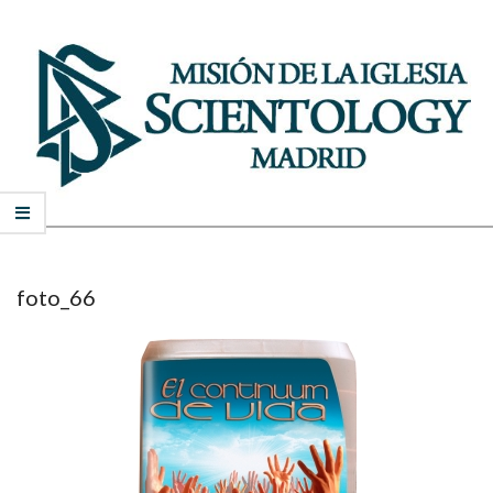
Skip
to
content
MISIÓN
Secondary
DE
Navigation
Menu
SCIENTOLOGY
foto_66
DE
MADRID