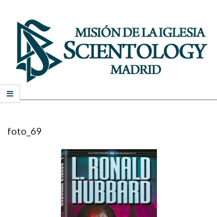
Skip
to
content
MISIÓN
Secondary
DE
Navigation
Menu
SCIENTOLOGY
foto_69
DE
MADRID