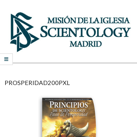
Skip
to
content
MISIÓN
Secondary
DE
Navigation
Menu
SCIENTOLOGY
PROSPERIDAD200PXL
DE
MADRID