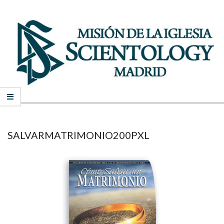
Skip
to
content
MISIÓN
Secondary
DE
Navigation
Menu
SCIENTOLOGY
SALVARMATRIMONIO200PXL
DE
MADRID