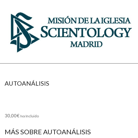
Skip
to
content
MISIÓN
Secondary
DE
Navigation
Menu
SCIENTOLOGY
AUTOANÁLISIS
DE
MADRID
30,00
€
Iva Incluido
MÁS SOBRE AUTOANÁLISIS