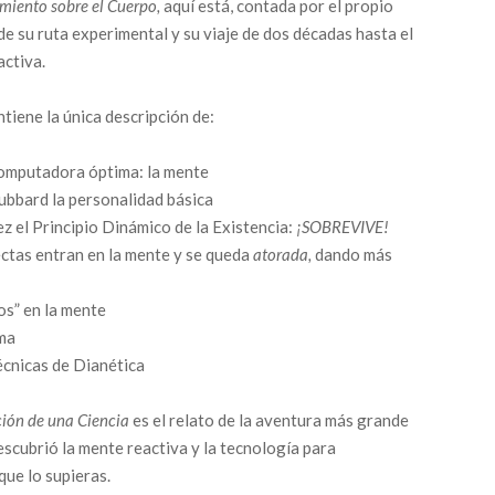
amiento sobre el Cuerpo,
aquí está, contada por el propio
de su ruta experimental y su viaje de dos décadas hasta el
activa.
ontiene la única descripción de:
omputadora óptima: la mente
ubbard la personalidad básica
ez el Principio Dinámico de la Existencia:
¡SOBREVIVE!
ectas entran en la mente y se queda
atorada,
dando más
s” en la mente
ma
écnicas de Dianética
ción de una Ciencia
es el relato de la aventura más grande
escubrió la mente reactiva y la tecnología para
que lo supieras.