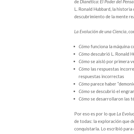
de
Dianética: El Poder del Pens
L. Ronald Hubbard, la historia 
descubrimiento de la mente re
La Evolución de una Ciencia
, c
Cómo
funciona la máquina c
Cómo
descubrió L. Ronald H
Cómo
se aisló por primera v
Cómo
las respuestas incorr
respuestas incorrectas
Cómo
parece haber “demonio
Cómo
se descubrió el engra
Cómo
se desarrollaron las t
Por eso es por lo que
La Evolu
de todas: la exploración que d
conquistarla. Lo escribió para 