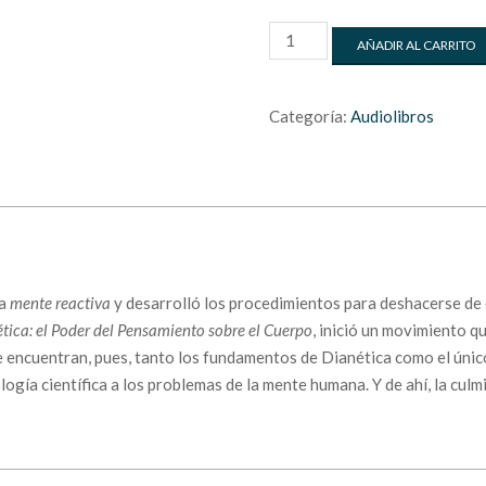
DIANÉTICA:
AÑADIR AL CARRITO
LA
EVOLUCIÓN
DE
Categoría:
Audiolibros
UNA
CIENCIA
(copia)
cantidad
la
mente reactiva
y desarrolló los procedimientos para deshacerse de e
tica: el Poder del Pensamiento sobre el Cuerpo
, inició un movimiento q
 se encuentran, pues, tanto los fundamentos de Dianética como el únic
gía científica a los problemas de la mente humana. Y de ahí, la cul