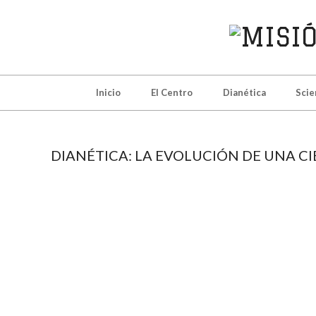
Skip
to
content
MISIÓ
DE
Secondary
Inicio
El Centro
Dianética
Scie
Navigation
SCIEN
Menu
DE
DIANÉTICA: LA EVOLUCIÓN DE UNA CIE
MADRI